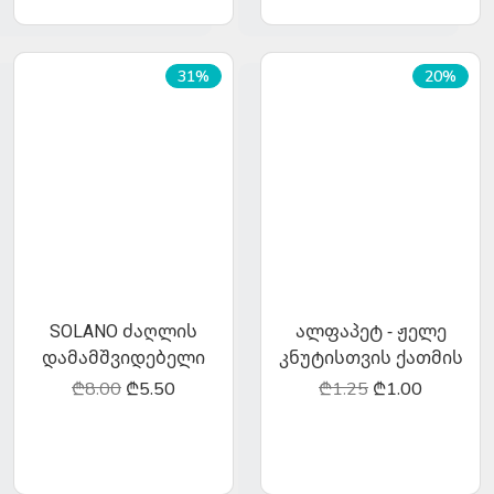
31%
20%
SOLANO ძაღლის
ალფაპეტ - ჟელე
დამამშვიდებელი
კნუტისთვის ქათმის
წვეთები (relax-sol) - 1
ხორცით 0.85გრ
₾8.00
₾5.50
₾1.25
₾1.00
ტუბი